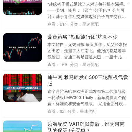
“趣缘搭子模式延续了人对连接的根本渴望。”
——吴钊、杨月：《迈向“分子化”社会的可
能：基于青年社交媒体趣缘搭子自主交往与
关系重塑的研究》，《新闻与传播研究》2....
查看：
214
分类：
星速优配
鼎茂策略 “铁腚旅行团”坑真不少
本文转自：无锡日报 最近几年，岳父经常报
团出游，走遍了大江南北。他报的都是老年
低价团，交通工具是普通大巴，一坐十几个
小时，连坐三到六天，网民戏称为“铁腚旅行
查看：
169
分类：
星速优配
团”....
通牛网 雅马哈发布300三轮踏板气囊
版
这个月雅马哈在欧洲正式发布第二代旗舰级
三轮踏板LMW300 Tricity，新车提供两个配
置：标准款和安全气囊版。 采用全新外观造
型，经过大幅修改的前整流罩：更....
查看：
82
分类：
星速优配
领航配资 VAR沉默背后，谁为河南
队的保级3分买单？