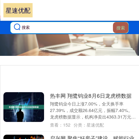
星速优配
搜索
热丰网 翔鹭钨业8月6日龙虎榜数据
翔鹭钨业今日上涨7.00%，全天换手率
27.39%，成交额26.64亿元，振幅7.40%。
龙虎榜数据显示，机构净卖出4363.31万元，
深股通净买入1501.6....
查看：
152
分类：
星速优配
启兴网 聚焦“好房子”建设，赋能行业