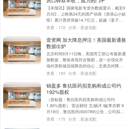
房口碑双丰收，成为热门IP
【本报讯】国家电影专资办数据显示，截至9
月3日，上映第24天的国产动画《浪浪山小妖
怪》累计票房突破14.7亿元，超越《姜子
牙》升至中国动画影史票房第三位；其猫
查看：
172
分类：
星速优配
淘....
壹资网 加大降息押注！美国最新通胀
数据出炉
北京时间9月11日晚，美国劳工部公布最新通
胀数据，整体表现符合预期，进一步强化市
场对美联储后续降息的信心，交易员对降息
频次的押注随之升温。数据显示，美国8月未
查看：
183
分类：
星速优配
季....
锦盈多 鲁抗医药拟竞购和成公司约
192%股权
（原标题：鲁抗医药拟竞购和成公司约
1.92%股权） 雷达财经 文|杨洋 编|李亦辉 9
月19日，鲁抗医药(600789)公告，公司拟通
过山东产权交易中心参与竞价....
查看：
175
分类：
星速优配