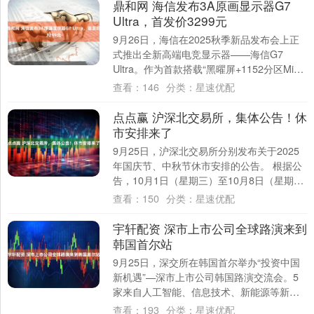
鼎和网 海信发布3A原画显示器G7
Ultra，首发价3299元
9月26日，海信在2025秋季新品发布会上正
式推出全新高端电竞显示器——海信G7
Ultra。作为首款搭载“黑曜屏+1152分区Mini
LED+XDR 200....
查看：
146
分类：
星速优配
点点赢 沪深北交易所，集体公告！休
市安排来了
9月25日，沪深北交易所分别发布关于2025
年国庆节、中秋节休市安排的公告。 根据公
告，10月1日（星期三）至10月8日（星期
三）休市，10月9日（星期四）起照....
查看：
150
分类：
星速优配
宇轩配资 深市上市公司全球路演来到
韩国首尔站
9月25日，深交所在韩国首尔举办“投资中国
新机遇”—深市上市公司韩国路演交流会。5
家来自人工智能、信息技术、新能源等新质
生产力代表性行业的深市上市公司高管参加
查看：
193
分类：
星速优配