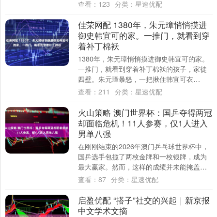
因正式离任，离职日期为2026年4月16日....
查看：
123
分类：
星速优配
佳荣网配 1380年，朱元璋悄悄摸进
御史韩宜可的家。一推门，就看到穿
着补丁棉袄
1380年，朱元璋悄悄摸进御史韩宜可的家。
一推门，就看到穿着补丁棉袄的孩子，家徒
四壁。朱元璋暴怒，一把揪住韩宜可衣
领：“你小子还真穷到吃土了，别装了，快说
查看：
211
分类：
星速优配
钱藏哪....
火山策略 澳门世界杯：国乒夺得两冠
却面临危机！11人参赛，仅1人进入
男单八强
在刚刚结束的2026年澳门乒乓球世界杯中，
国乒选手包揽了两枚金牌和一枚银牌，成为
最大赢家。然而，这样的成绩并未能掩盖中
国乒坛当前面临的危机：此次赛事共有11名
查看：
87
分类：
星速优配
国....
启盈优配 “搭子”社交的兴起｜新京报
中文学术文摘