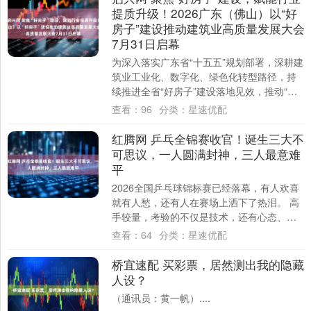
提质升级！2026广东（佛山）以“好
房子”建设推动建筑业高质量发展大会
7月31日启幕
为深入落实广东省“十五五”规划部署，深耕建
筑业工业化、数字化、绿色化转型路径，持
续推进全省“好房子”建设落地见效，推动“四
好建设”走深走实、赋能建筑业高质量发展....
查看：
96
分类：
星速优配
红腾网 乒乓全锦赛收官！诞生三大不
可思议，一人圆满封神，三人最意难
平
2026全国乒乓球锦标赛已经落幕，有人欢喜
就有人愁，还有人在赛场上洒下了热泪。 高
手较量，考验的不仅是技术，还有心态、心
理素质等综合能力。 这次全锦赛相当精
查看：
64
分类：
星速优配
彩，....
桥宜速配 买彩票，居然测出我的隐藏
人设？
（通讯员：黄一帆）....