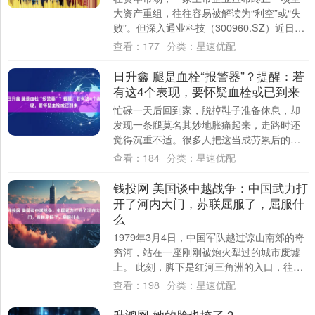
大资产重组，往往容易被解读为“利空”或“失
败”。但深入通业科技（300960.SZ）近日披
露的终止收购北京思凌科的交易细节....
查看：
177
分类：
星速优配
日升鑫 腿是血栓“报警器”？提醒：若
有这4个表现，要怀疑血栓或已到来
忙碌一天后回到家，脱掉鞋子准备休息，却
发现一条腿莫名其妙地胀痛起来，走路时还
觉得沉重不适。很多人把这当成劳累后的正
常反应，揉揉按按就过去了。 如果这种感觉
查看：
184
分类：
星速优配
持续存....
钱投网 美国谈中越战争：中国武力打
开了河内大门，苏联屈服了，屈服什
么
1979年3月4日，中国军队越过谅山南郊的奇
穷河，站在一座刚刚被炮火犁过的城市废墟
上。 此刻，脚下是红河三角洲的入口，往南
一望，全是平原，没有山，没有险，装甲
查看：
198
分类：
星速优配
车....
升鸿网 她的脸也垮了？