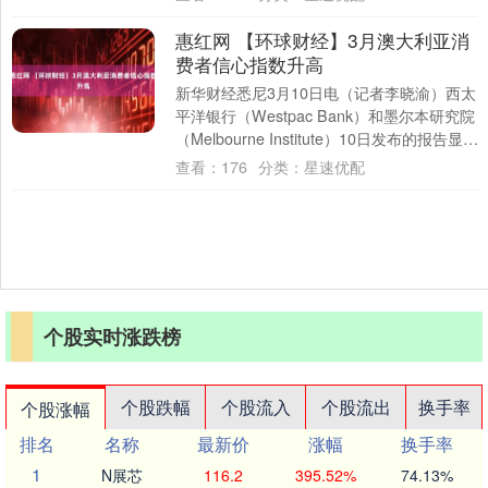
路....
惠红网 【环球财经】3月澳大利亚消
费者信心指数升高
新华财经悉尼3月10日电（记者李晓渝）西太
平洋银行（Westpac Bank）和墨尔本研究院
（Melbourne Institute）10日发布的报告显
示，20....
查看：
176
分类：
星速优配
个股实时涨跌榜
个股跌幅
个股流入
个股流出
换手率
个股涨幅
排名
名称
最新价
涨幅
换手率
1
N展芯
116.2
395.52%
74.13%