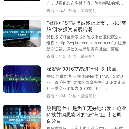
产，以强化其在多模态客户智能领域的领导
地位。此次收购将为企业....
查看：
142
分类：
星速优配
尚红网 *ST赛隆被终止上市，业绩“变
脸”引发投资者索赔潮
受损股民可至新浪股民维权平台登记该公司
维权：http://wq.finance.sina.com.cn/ 关注@
新浪证券、微信关注新浪券商基金、百度搜
索新浪股民....
查看：
115
分类：
星速优配
深资管 0316交易进行时15-16点
举报 文章作者 王颖 相关阅读 11'35'' 金岭矿
业、道氏技术--两家公司率先发布沪深两市首
批三季度业绩报告 0 2025-10-1....
查看：
124
分类：
星速优配
股易配 终止是为了更好地出发：通业
科技并购思凌科的“进”与“止”丨公司
百分百
在资本市场，一家上市企业宣布终止一项重