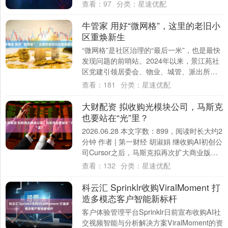
查看：
97
分类：
星速优配
牛管家 用好“微网格”，这里的老旧小
区重焕新生
“微网格”是社区治理的“最后一米”，也是最快
发现问题的前哨站。2024年以来，景江苑社
区党建引领居委会、物业、城管、派出所等
开展人居环境专项治理，让老小区重焕新....
查看：
181
分类：
星速优配
大财配资 拟收购光模块公司，马斯克
也要站在“光”里？
2026.06.28 本文字数：899，阅读时长大约2
分钟 作者 | 第一财经 胡淑娟 继收购AI初创公
司Cursor之后，马斯克拟再次扩大商业版
图，试图兑现S....
查看：
132
分类：
星速优配
科云汇 Sprinklr收购ViralMoment 打
造多模态客户智能新标杆
客户体验管理平台Sprinklr日前宣布收购AI社
交视频智能与分析解决方案ViralMoment的资