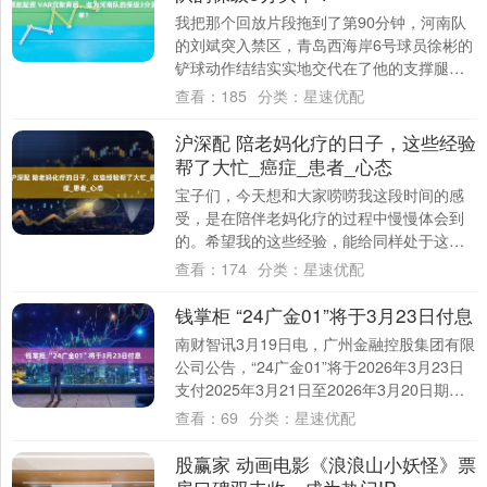
我把那个回放片段拖到了第90分钟，河南队
的刘斌突入禁区，青岛西海岸6号球员徐彬的
铲球动作结结实实地交代在了他的支撑腿
上。皮球还在滚动，人已经倒地，主裁判邢
查看：
185
分类：
星速优配
琦就站....
沪深配 陪老妈化疗的日子，这些经验
帮了大忙_癌症_患者_心态
宝子们，今天想和大家唠唠我这段时间的感
受，是在陪伴老妈化疗的过程中慢慢体会到
的。希望我的这些经验，能给同样处于这种
情况的家人们一些帮助呀🙌 家属先稳住，别
查看：
174
分类：
星速优配
慌神 ....
钱掌柜 “24广金01”将于3月23日付息
南财智讯3月19日电，广州金融控股集团有限
公司公告，“24广金01”将于2026年3月23日
支付2025年3月21日至2026年3月20日期间
的利息；本期债券票....
查看：
69
分类：
星速优配
股赢家 动画电影《浪浪山小妖怪》票