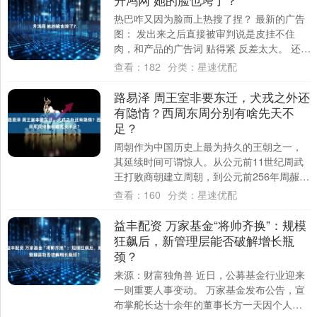
热巴咋又因为脸而上热搜了捏？ 最新的广告
图： 发出来之后直接被审判说是皮挂不住
肉，和产品的广告词 贴得紧 反差太大。 还有
质疑她做项目的 ... 总之如果瘦脸磨....
查看：
182
分类：
星速优配
路易泽 周王室非要东迁，犬戎之外还
有隐情？西周东周分别有啥先天不
足？
周朝作为中国历史上最为持久的王朝之一，
其延续时间可谓惊人。从公元前11世纪周武
王打败商朝建立周朝，到公元前256年周赧王
被杀，周朝经历了近800年的岁月。然而，....
查看：
160
分类：
星速优配
益丰配资 万家基金“将帅齐换”：规模
狂飙后，新管理层能否破解增长瓶
颈？
来源：财富独角兽 近日，公募基金行业迎来
一则重要人事变动。 万家基金发布公告，宣
布掌舵长达十余年的董事长方一天因个人原